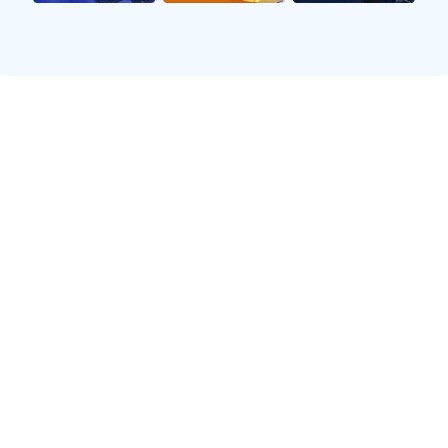
年赢得了亚洲杯冠军。尽管两国的成就形式不同，但都
体现了各自足球文化的发展历程。
此外，波兰还曾多次参与欧洲杯赛事，并在2016年杀
入四分之一决赛，展现出较强的竞争能力。而以色列近
年来虽然未能进入重大国际赛事，但其青年队伍逐渐崭
露头角，在青少年比赛中取得了一些好成绩。这表明，
以色列正在逐步培育出新一代优秀球员。