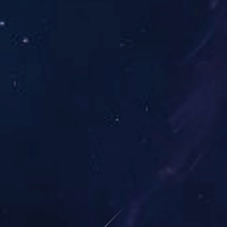
和球员特点，使得本场比赛充满悬念。本
战术布局、关键球员状态、近期表现以及
次交锋的看点与变化，为观赛提供更深入
1、双方战术布局分析
狼队在本赛季展现出灵活多变的战术布局
时，他们有可能采取4231或352阵型
速反击，利用前场球员的速度来撕裂对方
可以有效地利用反击机会。
相比之下，切尔西则更倾向于掌控比赛节
契配合来维持控球优势。在进攻端，切尔
前锋创造更多机会。然而，在防守时，对
住反击机会。