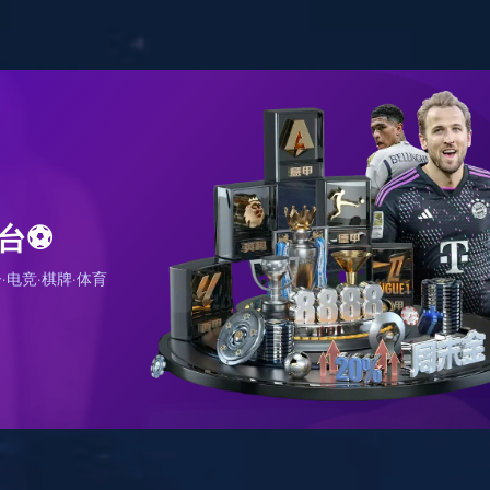
集团首页
介绍U8国际
体育热点
体育明星
体育热点
首页
体育热点