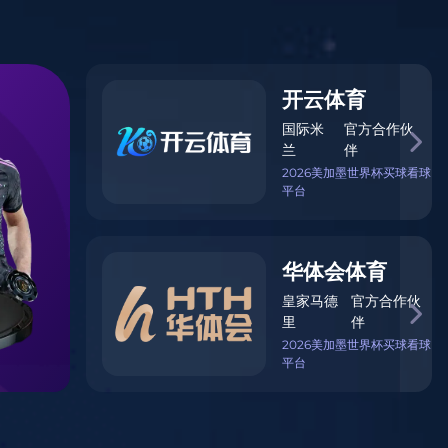
公司服务
互动U8国际官网