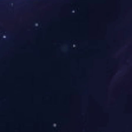
远影响。同时，也为广大观众奉献一场视
总结：
综上所述，此次狼队与切尔西之间的较量
思想碰撞的一次展示。通过深入剖析双方
这两支球队各自所具备的发展潜力及存在
无论最终结果如何，这都是一堂生动而充
全力，为观众呈现出一幕幕扣人心弦的精
凡魅力与激情澎湃！