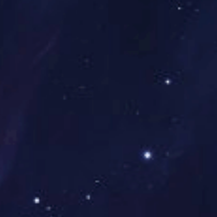
鲜明对比。狼队希望通过快速反击来获得胜利，而切
破对方防线。这种截然不同的战术思路无疑会为观众
重要角色。他不仅具备良好的控球能力，还能在关键
出了不俗的拦截能力，是连接攻防的重要枢纽。如果