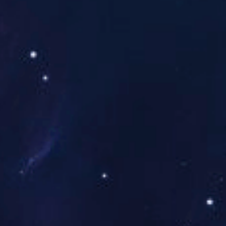
文将从四个方面对这场比赛进行前瞻分析，包括双方
可能的比赛走势。这些分析旨在帮助读者全面了解此
的视角。
，主教练往往根据对手情况调整阵型。在面对切尔西
，以增强中场控制力和边路突破能力。同时，狼队强调快
防线。这种战术尤其适合面对控球率较高的切尔西，
奏。他们通常采用433阵型，通过中场球员之间的默
西善于利用边路传中与插上跑动，这使得他们能够为
于高压逼抢时的应对能力仍需加强，以避免被狼队抓