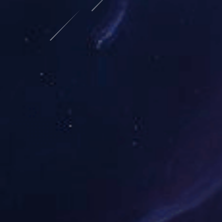
总体来看，两支球队在战术风格上形成了
尔西则希望通过持续控球和耐心渗透来打
带来一场精彩纷呈的较量。
2、关键球员状态解析
在狼队阵中，中场核心内托是不可忽视的
时刻送出妙传。此外，他在防守端也展现