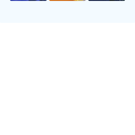
久，两队就展开了猛烈攻势，神户胜利船利用快速反击
制造威胁，而名古屋鲸鱼则凭借稳固防线进行有效抵
挡。这种你来我往的对抗让观众们紧张而兴奋，每一次
射门、每一次扑救，都牵动着现场每一个人的心弦。
随着比赛进程的发展，双方逐渐适应了彼此的节奏。在
上半场结束前，神户胜利船的一次精妙配合打破了僵
局，他们通过快速传递撕开了名古屋鲸鱼防线，这一进
球不仅展现了球队默契，也点燃了全场观众热情。一时
间，欢呼声响彻整个体育馆，这种氛围无疑增强了球员
们争胜的欲望，令比赛更加激烈。