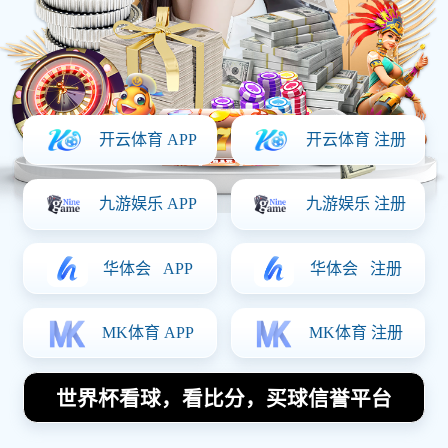
体育热点
首页
体育热点
神户胜利船与名古屋鲸鱼的激烈对决展现足
球魅力与团队精神
2025-09-13 22:35:36