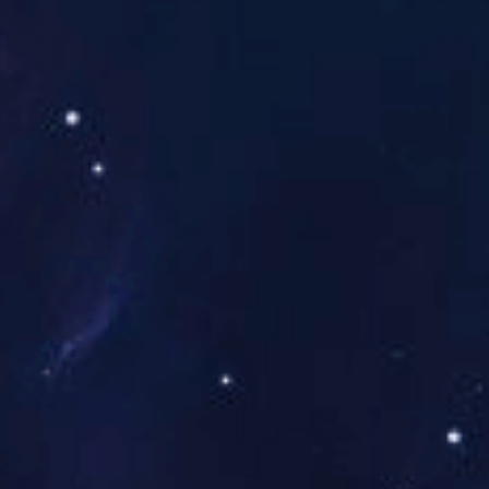
总结观看过程中可能遇到的问题及解决方案，以便观
国际足球赛事之一。这场比赛不仅吸引了两国球迷的
。根据官方消息，比赛将在指定的体育场馆举行，具
家队在过去几年的表现颇具竞争力，他们拥有一批技
的防守和快速反击著称，尤其是明星球员在国际舞台