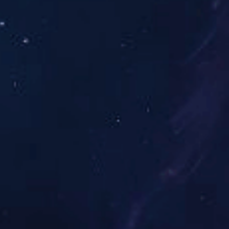
众在最佳条件下欣赏比赛。最后，文章将
众能更好地享受这场激烈对决。
1、比赛基本信息概述
俄罗斯与埃及的比赛是本年度备受瞩目的
关注，也是各大媒体争相报道的重要事件
体时间为当地时间晚上8点。
参赛双方都是实力强劲的球队。俄罗斯国
术精湛的球员。而埃及国家队则以其出色
上的表现令人期待。