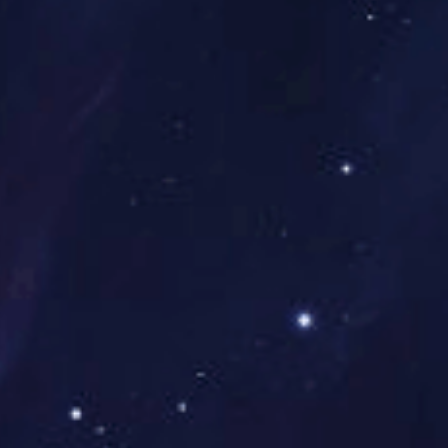
，不仅关乎积分和排名，也是一场展现球队实力和战
交锋记录还是近期状态来看，这场对决都值得所有足
大电视台和网络平台都会进行赛事直播。在传统媒体
可以通过有线电视或卫星电视进行收看。
平台。目前有许多网站和应用程序提供免费视频直播
此外，一些社交媒体也可能会进行赛事实时更新，让