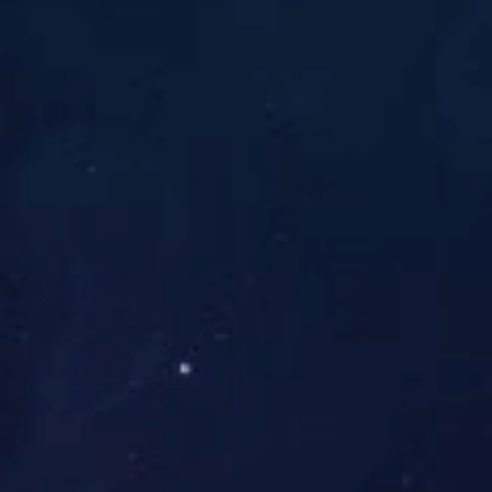
介绍U8国际
体育热点
体育明星
公司服务
互动U8国际官网