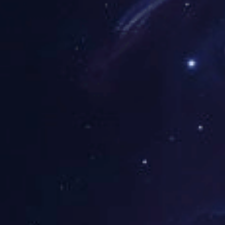
无法观看视频的人也能及时了解比赛动态
对于希望通过移动设备观看的观众，可以
持多种语言解说。无论你身处何地，只需
3、技术要求与准备
为了确保流畅地观看比赛，观众需要提前
要保证网络连接稳定，因为不稳定的网络
验。
建议使用宽带或者4G/5G移动数据进行
大屏幕显示器或智能电视将提供更佳视觉
此外，一些直播平台还会提供互动功能，
讨论中去，提高整体观赛趣味性。因此，
备与网络情况，以确保不会错过任何精彩
U8国际