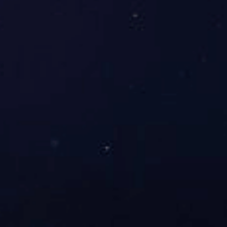
独立与亚松
激烈对决揭
美足球的魅
竞争力