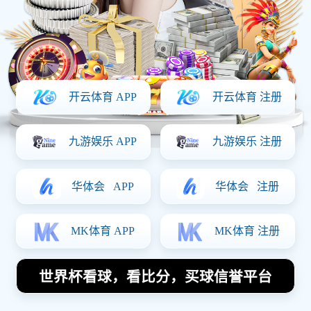
体育热点
首页
体育热点
绿城与北控精彩对决视频回顾赛场瞬间尽在
眼前
2025-07-09 23:17:54