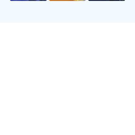
利来证明自身的竞争力。这种相互交织的背景，为比赛
增加了不少看点。
此外，两队历史交锋记录也为本次对决增添了话题。从
过往的数据来看，两队各有胜负，因此本次较量不仅仅
是一场普通比赛，更像是一场宿命之战。球迷们对于这
一较量充满期待，希望看到属于自己支持球队的精彩表
现。