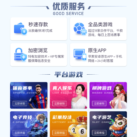
在绿城与北控的精彩对决中，赛场上的每一个瞬间都充
满了激情与悬念。本文将从比赛的背景、双方球队的表
现、关键时刻的回顾以及观众反响四个方面进行详细分
析。我们将通过视频回顾，重温那些令人难以忘怀的瞬
间，感受比赛氛围带来的震撼。无论是球员们在场上的
拼搏精神，还是观众们热情洋溢的支持，都为这场对决
增添了浓厚的色彩，让人期待更多如此激动人心的赛
事。
1、比赛背景分析
本场比赛前，绿城和北控两队均在联赛中遭遇了一些波
折，双方都渴望通过这场比赛来提升士气。绿城作为一
支传统强队，在主场作战时总是希望能够充分展现出自
己的实力。而北控则希望打破近期的不顺，通过客场胜