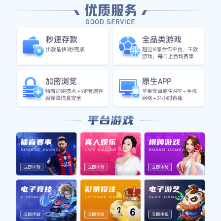
在足球的世界中，十号位象征着创造力与天赋，通常由
球队中最具技术和视野的球员担任。全球范围内，有许
多杰出的球员以十号这一号码闻名于世，他们不仅在俱
乐部层面取得了辉煌成就，也为国家队带来了无数荣
誉。本文将从四个方面对全球十号足球明星进行汇总与
分析：他们的代表性球员、个人成就、对球队的影响以
及未来的发展趋势。通过这篇文章，我们将深入探讨这
些传奇球员背后的故事以及他们如何改变了足球的格
局。
1、代表性十号球星
在讨论全球十号足球明星时，首先不得不提的是阿根廷
传奇球星梅西。他被广泛认为是现代足球史上最伟大的
球员之一，以其卓越的技术和出色的比赛智商而闻名。
梅西在巴萨期间赢得了无数奖项，包括多个金球奖，他