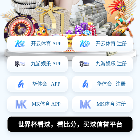
体育热点
首页
体育热点
足球明星在打点狙时展现的精准技巧与赛场
上的风采对比分析
2025-12-06 09:30:46