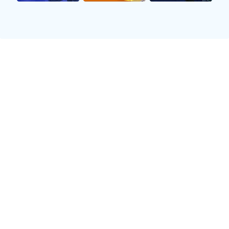
南京队展示出了极强的身体素质和技术水平，尤其是在
攻防两端都显得十分均衡。此外，球队在场上能够快速
转换攻防，使得对手难以适应，这正是其整体实力的重
要体现。
具体来看，南京队在内线进攻上利用大个子的高度优势
频繁得分，而外线射手也展现了不俗的三分球命中率。
这种内外结合的打法让对手难以防范，也有效增加了球
队进攻选择。而且，在关键时刻，他们总能找到最佳投
篮机会，显示出良好的临场应变能力。