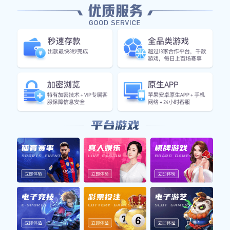
在近日举行的全国网球节奏排行榜中，重庆网球队以其
卓越的表现荣登第四名，充分展示了该队伍的实力和风
采。本文将从四个方面深入探讨重庆网球队取得这一佳
绩的原因，包括团队合作的重要性、训练与备战的科学
方法、比赛中的心理素质以及对未来发展的展望。通过
对这些方面的分析，我们不仅可以看到重庆网球队在竞
技体育中的努力与成就，也能感受到他们在推广网球运
动、增强地方文化自信方面所作出的积极贡献。
1、团队合作的重要性
团队合作是竞技体育中不可或缺的一部分，对重庆网球
队来说更是至关重要。在比赛中，队员之间良好的沟通
和默契配合，使得他们能够迅速调整战术，共同应对对
手的挑战。无论是双打还是单打项目，团队之间相互支