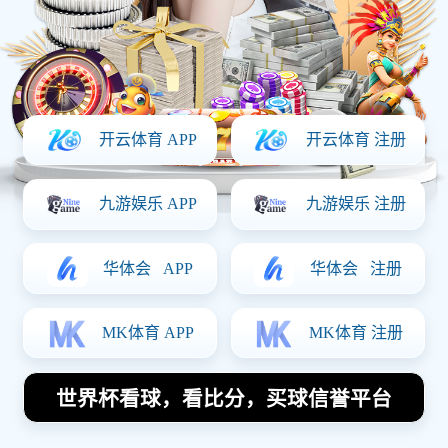
体育热点
首页
体育热点
重庆网球队荣登网球节奏排行榜第四名展现
实力与风采
2025-11-15 19:00:51