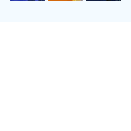
持和鼓励都能有效提升整体表现。
此外，重庆网球队注重培养团队精神，通过定期组织团
建活动，加强队员间的人际关系。这种紧密团结的氛
围，有助于提升每位成员在比赛中的信心，让他们更加
勇敢地面对挑战。