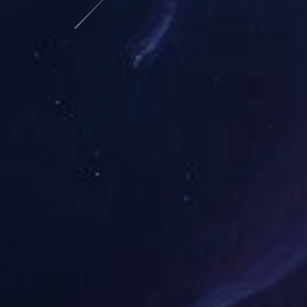
最后，加强球员个人技战术水平也是提升
提高每位球员在特定位置上的发挥，使得
2、心理素质与适应能
心理素质直接影响着球员在关键时刻的表
理状态显得尤为重要。因此，在日常训练
请专业心理辅导师进行指导。
同时，不同类型的比赛会给球员带来不同
需要帮助球员提前适应各种赛事带来的不