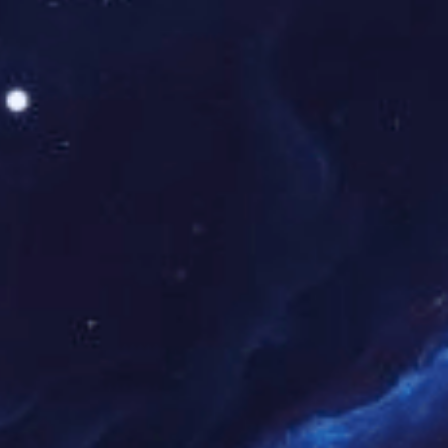
的技巧。
任感也能有效改善球队整体心理状态。当球队成员之
并愿意承担责任，这无疑有助于提升整体表现。
制
在广州足球队内，各个位置之间需保持高效沟通，以
语言障碍或文化差异，有时候沟通可能出现障碍，因
组讨论及集体训练，加深各个位置之间理解与信任。
操作中的沟通频率，让每位球员都能充分参与到交流
回放系统，对比赛中的关键配合进行回顾分析，也能
的理解，从而进一步促进协作效果。