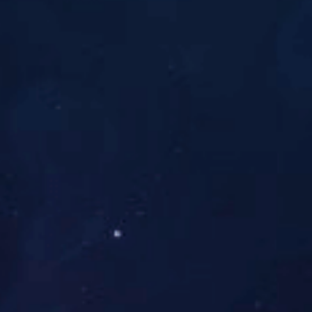
介绍U8国际
体育热点
体育明星
公司服务
互动U8国际官网