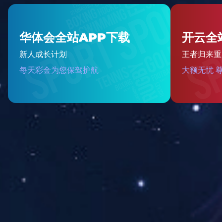
广州足球队比赛经验
2025-11-11 20:31:17
本文旨在通过对广州足球队的比赛经验进
球环境中，广州足球队面临诸多挑战，包
四个主要方面展开讨论：一是球队的战术