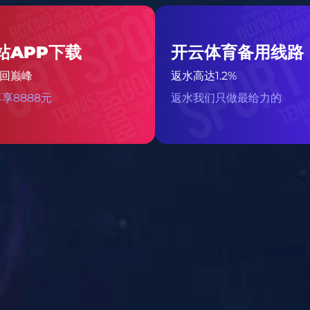
分析与提升策略探讨
行深入分析，探讨其提升策略。在当前竞争激烈的足
括战术执行、心理素质和团队协作等方面。文章将从
执行能力，二是球员的心理素质与适应能力，三是团