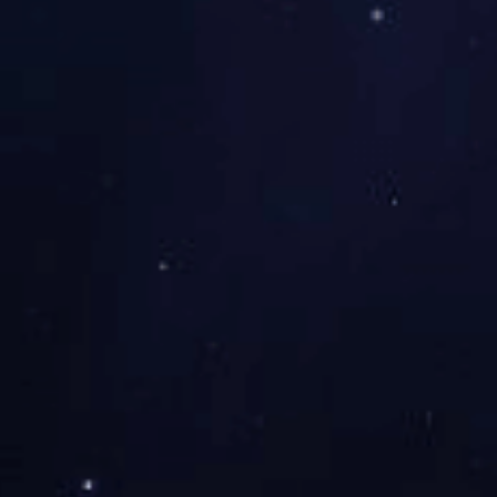
的明星手套选择
光揭
与保暖时尚的完
带娃
美结合
大盘