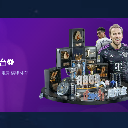
集团首页
介绍U8国际
体育热点
体育明星
体育热点
首页
体育热点