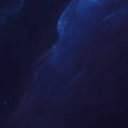
障
赛中的表现。因此，对广州足球队来说，加强基础技
门等基本技能，还要注重特殊情况下技能运用，比如
种准确度。
忽视的一环。合理安排体能训练计划，根据不同阶段
提供保障。此外，通过科学饮食和恢复方案确保运动
间比赛中的持久力。
医学知识普及，使得每位球员都了解如何保护自己并
伤病发生率，提高整体出勤率，从而增强球队实力。
在多个方面仍然存在一定提升空间。从战术执行到心
一个环节都是构成成功不可或缺的一部分。因此，通
存问题，更可以为未来的发展奠定坚实基础。