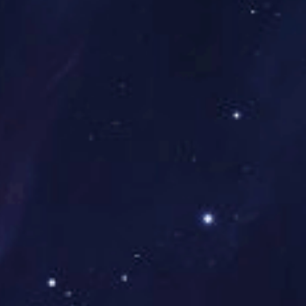
可以发现热刺在历史交锋中占据上风。这些数据可以
应对即将到来的挑战。
详尽且有效的战术安排。首先，在进攻端，热刺需要
，通过快速传递和灵活跑位撕开对方防线。同时，中
，并为前锋创造更多机会。
胁，后防线需要保持高度警惕。尤其是在定位球和反