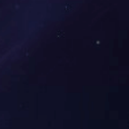
大，无论是从近期状态、战术执行还是关键人员表现
同时，也不能忽视现场观众提供的重要支持，他们始
的多重因素叠加下，我们期待看到一个勇敢拼搏且技
！
并支持自己的团队，让我们共同见证这一激动人心的
08-28
:50