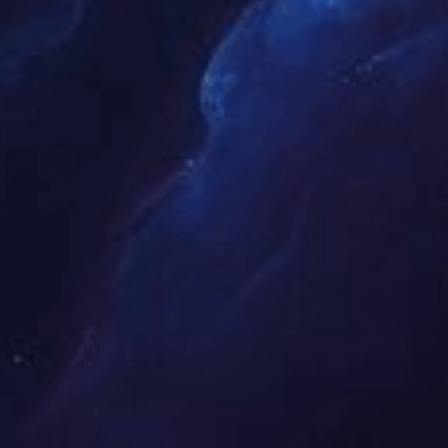
有巨大的主场优势。而这一切都离不开现场球迷的不
，这使得他们每次主场作战时，都能感受到来自看台
，还能在困难时刻给予球队额外动力。
过网络积极参与讨论，也会间接影响到球队士气。无
自身，不断追求卓越。因此，加强与球迷之间互动，
向上的氛围延续下去，为球队创造一个更具竞争力的
刺能够顺利迎来又一场胜利，实现连胜目标！