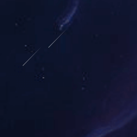
此外，通过分析双方过往交锋记录，我们
进一步增强球队信心，使他们更加从容地
2、战术安排与执行
为了确保能够全力争胜，教练组必须制定
充分发挥其前场攻击手的速度和技术特点
场控制也是关键，确保能够掌握比赛节奏
其次，在防守端，面对可能出现的反击威