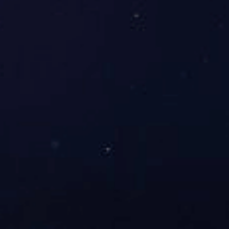
17年法国与英国
精彩对决回
分析