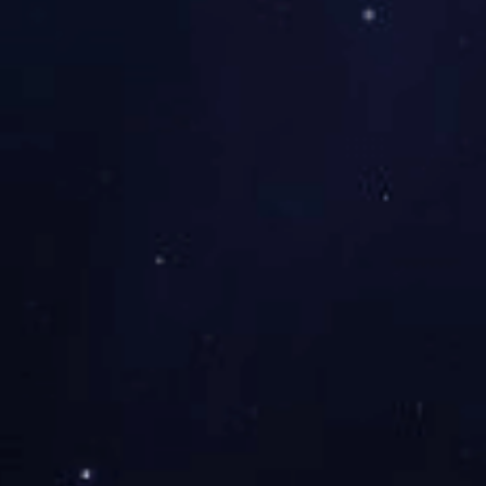
克莱蒙与巴黎足
20
球会激战正酣谁
兰的
能在这场较量中
顾与
笑到最后