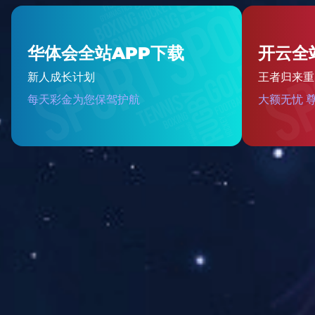
热刺迎战纽波特郡全
势头
2025-08-27 19:46:43
在即将到来的比赛中，热刺将在主场迎战