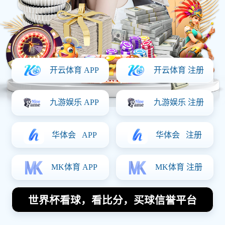
体育热点
首页
体育热点
奥地利与荷兰对决前瞻分析及比赛结果预测
探讨
2025-08-17 10:37:55