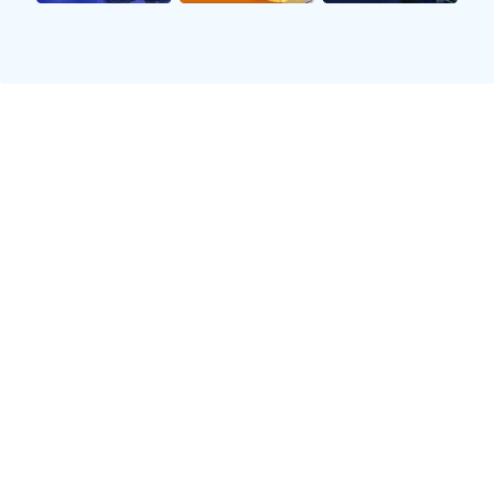
解彼此间战术风格上的相克关系。
从过往的数据来看，荷兰队在与奥地利的交锋中占据了
更大的优势。他们不仅在胜场数上领先，而且多次能够
以较大比分获胜。这种情况显示出荷兰在面对奥地利
时，通常能够发挥出更高水平，这也为本场比赛增添了
一层心理优势。