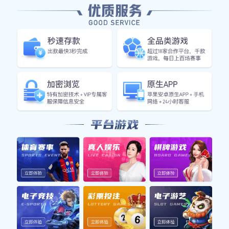
在近期的NBA比赛中，休斯顿火箭与孟菲斯灰熊的对
决成为了球迷们热议的焦点。两支球队在场上的激烈碰
撞和精彩表现，无疑为观众呈现了一场视觉盛宴。在这
场比赛中，双方球员的表现都可圈可点，不仅展现了高
超的个人技术，还体现了团队配合的重要性。火箭队凭
借着年轻球员的活力与拼搏精神，与灰熊队经验丰富的
阵容形成鲜明对比。本文将从四个方面详细分析这场比
赛，包括球队战术、关键球员表现、比赛节奏以及未来
展望，力求全面回顾这场激战。
1、球队战术分析
在本场比赛中，休斯顿火箭和孟菲斯灰熊分别采取了不
同的战术布局，以应对彼此的特点。火箭队主教练通过
快速传球和外线投射来打击灰熊防线，尤其是利用年轻