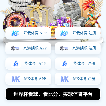
体育明星
首页
体育明星
利物浦与曼联对决赛程安排及历史交锋分析
2025-08-09 12:06:56