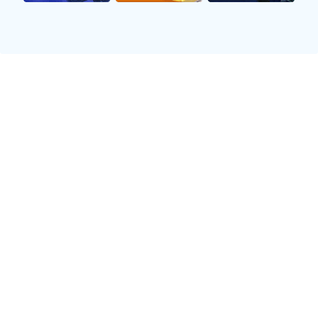
篮、控球和防守等各项基本功。
尤其是在投篮方面，亨德森通过参加各种训练营和与前
辈交流，不断调整自己的投篮姿势和节奏。他不仅注重
三分球的练习，更加重视中距离投篮和罚球命中的稳定
性。这种全方位的提高，让他能够在场上更加游刃有
余，应对不同风格的防守。