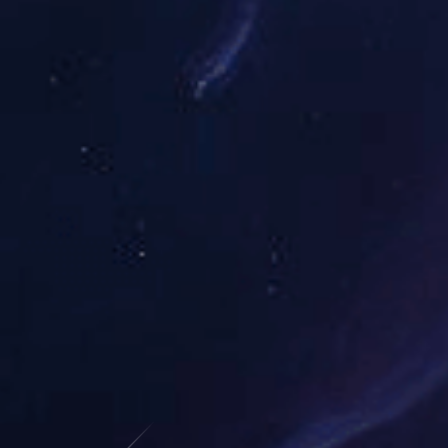
值得注意的是，这场比赛不仅仅是体育竞
当前国际局势复杂多变的大背景下，通过
因此，各方对本次赛事均寄予厚望，希望
2、战术布局与阵容分
从战术布局来看，伊朗队采取了较为稳健
系，以确保防线稳固，同时前锋线则由速
注重中场控制，他们通过灵活变换阵型来