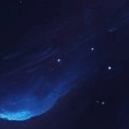
胜。
随着时间推移，两支球队均不遗余力地追
终以平局收尾。这一结果虽然未能分出胜
观众感受到了一种不同寻常的激情和感动
U8国际
4、赛事影响及未来展
此次伊朗与巴勒斯坦足球赛不仅是一项体
台，两国人民能够增进彼此之间理解和友
还能够吸引更多青少年参与足球运动，从
另外，通过分析本次赛事，我们可以看到
下，中东地区足球正面临新的机遇与挑战
有更多类似事件出现，为区域内其他国家
总之，此次赛事为我们带来了难忘的回忆