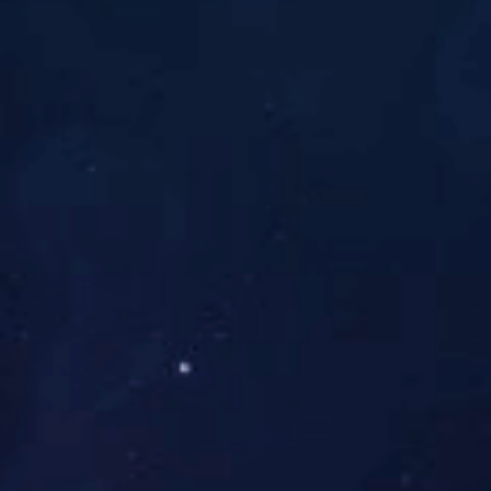
介绍U8国际
体育热点
体育明星
公司服务
互动U8国际官网