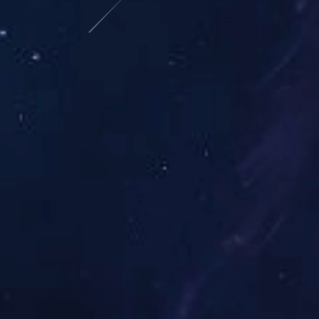
对于两国足球发展的意义。通过这篇文章
动提供参考。
1、比赛概况与背景
本场比赛是在一个备受关注的国际友谊赛
队作为亚洲足球强队之一，在世界舞台上
崭露头角，展现出强劲的发展势头。这场
部分。
比赛地点设在了一个现代化程度较高的体
样一个氛围浓厚的环境中，两支球队都希
赛前也进行了细致周密的准备，希望能通