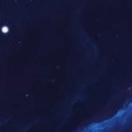
且技术精湛的球员，其中包括几位曾参与过世界杯赛
弱，他们选用了年轻有为的新秀以及一些具备国际大
这种年轻与经验结合，让他们在面对强敌时更具竞争
况做出了及时调整。例如，当发现对方左翼进攻频繁
斯坦教练则选择增加中锋人数，以寻求突破口。这样
养，也让整个比赛充满悬念。
现
取得领先，这一进球极大地鼓舞了球队士气。该进球
助攻完成，一时间，全场观众沸腾。然而，这并没有
并在第40分钟实现扳平，将比分改写为1比1。
杰出的个体表现。例如，伊朗前锋凭借个人能力，多
造了多次威胁机会。同时，巴勒斯坦门将也发挥抢
望。这些关键瞬间，使得整场比赛高潮迭起，引人入