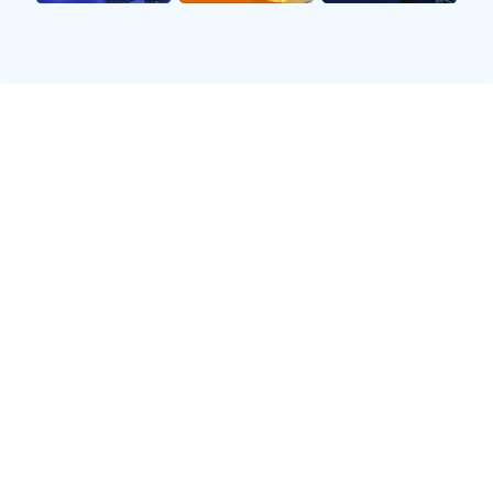
场精彩对决中，非洲队展现了他们典型的个人技艺和快
速反击能力。球员们灵活自如地穿梭于对方防线之间，
时常能制造出让人瞠目结舌的新奇进攻方式。他们通过
娴熟的盘带以及精准的传球，不断撕扯着世界队防线，
让对手防不胜防。
此外，非洲球队还具备强大的身体素质和顽强拼搏精
神。在气势磅礴的大背景下，他们总是全力以赴，无论
是在体能还是斗志上，都显得异常突出。这种拼搏精神
不仅提升了球队士气，也感染了现场观众，使整个赛场
弥漫着紧张而热烈的氛围。