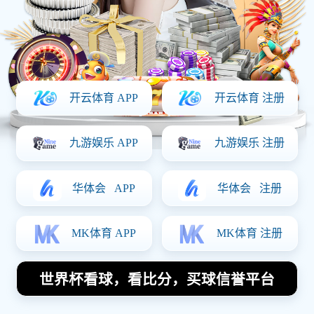
体育明星
首页
体育明星
非洲队与世界队精彩对决视频回顾，感受足
球激情与魅力的碰撞
2025-07-02 16:08:41