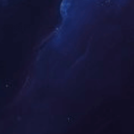
球的发展现状以及未来方向。从长远看，希望能够通
健康发展的道路，并帮助年轻一代树立正确价值观
广泛热议，从多个角度展示了这一问题背后的复杂
社会文化及舆论氛围，这些都是我们理解该现象不可
们要关注体育精神，与此同时支持和尊重每一位奋斗
们才能营造一个更加包容和理性的体育环境，为中国
展的道路。在此过程中，加强对运动员心理健康教
形成良好的舆论氛围，将是实现突破的重要保障。希
新的生机，为国家赢得更多荣誉！