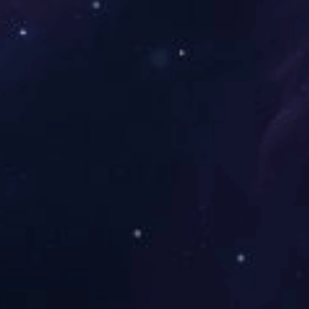
2025-
18:38
上海
2025-11-13
之路
02:50:20
闻到
眼明
足球明星们的精
彩舞蹈集锦让你
领略足球场外的
魅力与风采