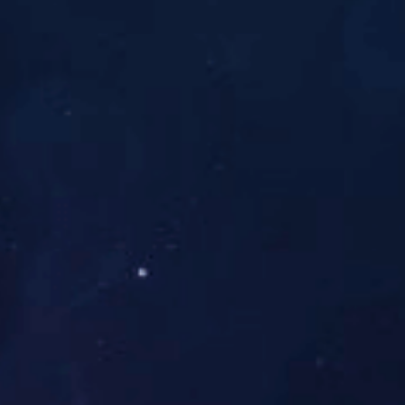
介绍U8国际
体育热点
体育明星
公司服务
互动U8国际官网