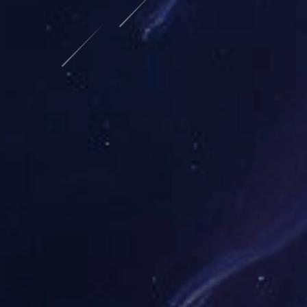
对于足球明星发飙事件，不同类型的球迷
理解，他们认为运动员也是人，有权利表
的是更多对球员内心世界和心理健康状况
然而，也有不少理性的球迷对此持批评态
公众场合控制情绪是基本素养。如果每位
疑。这类声浪呼吁理性看待问题，同时也
总之，足球明星发飙事件使得广大球迷重
理解这些为国争光的人。在这个过程中，
3、媒体报道影响分析
媒体作为信息传播的重要渠道，对于中国
对此事采用了不同角度进行解读。有些媒
压力因素，引导公众关注运动员心理健康
另一些媒体则倾向于批判报道，将此事视