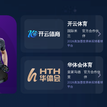
公司服务
互动U8国际官网