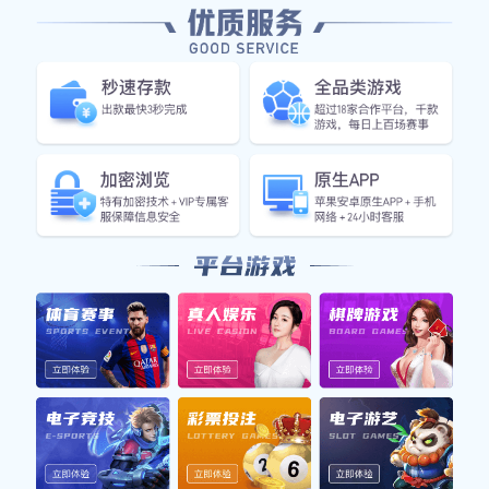
本文将深入探讨成都篮球队在默契配合与战术分析方面
的探索之旅。通过对队伍内部沟通、战术执行、心理素
质以及训练方法四个方面的详细分析，揭示了他们如何
在比赛中展现出色的团队协作和战术运用。首先，我们
将讨论队员之间的沟通方式及其重要性；接着分析具体
的战术及其实施效果；随后探讨心理素质对比赛表现的
影响；最后，介绍训练中采用的方法与技巧。通过这些
方面，可以全面理解成都篮球队在高水平竞技中的优势
所在，以及背后所付出的努力与坚持。
1、队员间的有效沟通
在球队中，有效的沟通是成功合作的重要基础。成都篮
球队注重培养队员之间开放而诚恳的交流氛围。在日常
训练和比赛中，球员们会主动分享彼此的观察与建议，
以便及时调整战术安排。这种良好的沟通不仅增强了球