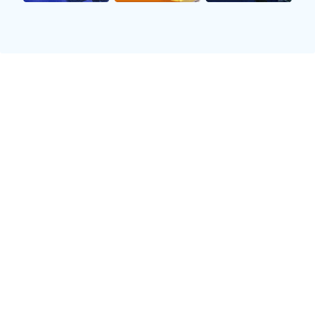
队凝聚力，也提高了整体战斗力。
此外，教练也会定期组织团队会议，让每个队员都有机
会表达自己的看法。在这样的环境下，每个人都感受到
自己是团队不可或缺的一部分，这样就能激发出更大的
潜力。同时，教练通过反馈和指导来帮助球员更好地理
解彼此，加强默契程度。