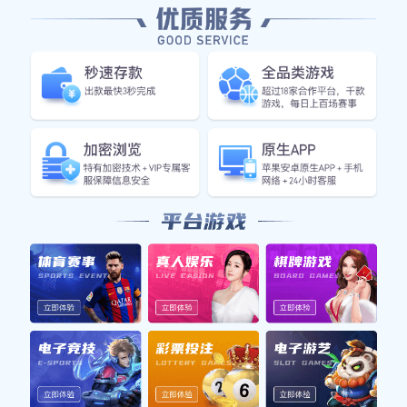
本文旨在对广州乒乓球队与武汉乒乓球队的赛后复盘进
行深入分析，特别是在速度方面的对比。通过对两队在
比赛中的表现、技术特点及其影响因素进行探讨，力求
揭示出速度在乒乓球比赛中的重要性和不同战术选择带
来的启示。文章将从四个方面展开讨论：一是两队选手
的反应速度分析；二是击球速度与准确度的关系；三是
整体团队配合下的速度运用；四是心理素质对比赛节奏
的影响。最后，结合前述分析，对如何提升队伍整体竞
争力提出建议，以期为中国乒乓球的发展提供参考。
1、两队选手反应速度分析
反应速度是衡量一个乒乓球选手能力的重要指标。在广
州与武汉的比赛中，两队选手在接发球和防守时展现出
的反应时间差异显著。广州队员普遍能够更快地判断来