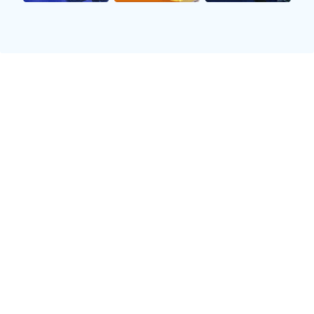
球方向，并迅速调整自己的站位，这使得他们在关键时
刻能够占据主动。
相较之下，武汉队员在某些局部环节上显得稍慢，他们
在接发过程中常常需要多几分时间去适应来球，从而导
致失误增加。这种反应速度上的差异直接影响了比赛的
节奏和结果，使得广州队能够抓住机会频繁得分。