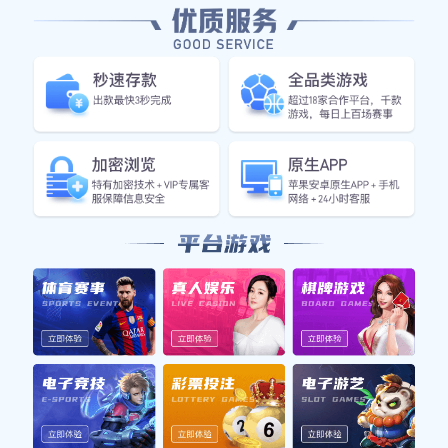
深圳足球明星赛即将隆重举行，吸引了众多球迷的关注
和期待。此次赛事的阵容揭晓，各路知名球星齐聚一
堂，展现出足球运动的独特魅力和精彩瞬间。本文将从
赛事背景、参与明星、比赛亮点以及对足球文化的影响
四个方面进行详细阐述，以期全方位展示这一盛事所带
来的震撼与激情。
1、赛事背景与意义
深圳作为中国改革开放的前沿城市，近年来在体育事业
的发展上取得了显著成就。特别是在足球领域，无论是
职业联赛还是青少年培训，都有着良好的基础和广泛的
群众基础。因此，举办这样的明星赛，不仅能够提升城
市形象，也能为本地球迷提供更高水平的观赏体验。