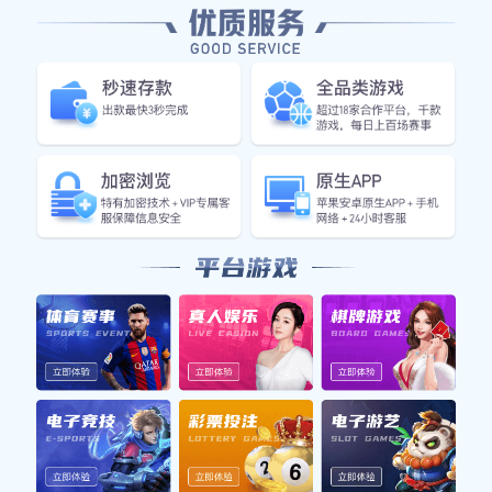
本篇文章将对福冈黄蜂与大宫松鼠的精彩赛事进行全面
回顾与深入分析。通过对比赛过程、战术部署、球员表
现和赛后反思四个方面的探讨，旨在呈现出这场对决的
全貌。本文不仅将着重分析双方在场上的表现，还会结
合数据和战术层面的细致剖析，以便更好地理解比赛的
胜负原因。此外，从球队未来发展角度出发，我们也将
展望二者在接下来的赛季中的前景。这场比赛不仅是两
队实力的较量，更是智慧与策略的碰撞，值得所有足球
爱好者深入研究。
1、比赛过程回顾
福冈黄蜂与大宫松鼠的比赛是一场备受期待的较量，开
局阶段双方都显得十分谨慎。福冈黄蜂利用主场之利，
在气势上占据了主动，他们频繁通过中场控制来寻找破
绽。然而，大宫松鼠并没有因此而退缩，他们通过稳固